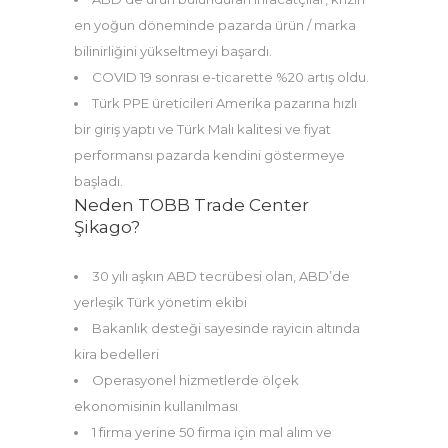
en yoğun döneminde pazarda ürün / marka
bilinirliğini yükseltmeyi başardı.
COVID 19 sonrası e-ticarette %20 artış oldu.
Türk PPE üreticileri Amerika pazarına hızlı
bir giriş yaptı ve Türk Malı kalitesi ve fiyat
performansı pazarda kendini göstermeye
başladı.
Neden TOBB Trade Center
Şikago?
30 yılı aşkın ABD tecrübesi olan, ABD’de
yerleşik Türk yönetim ekibi
Bakanlık desteği sayesinde rayicin altında
kira bedelleri
Operasyonel hizmetlerde ölçek
ekonomisinin kullanılması
1 firma yerine 50 firma için mal alım ve