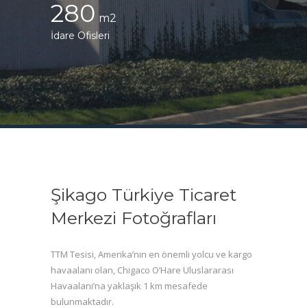
280
İdare Ofisleri
Şikago Türkiye Ticaret
Merkezi Fotoğrafları
TTM Tesisi, Amerika’nın en önemli yolcu ve kargo
havaalanı olan, Chigaco O’Hare Uluslararası
Havaalanı’na yaklaşık 1 km mesafede
bulunmaktadır.