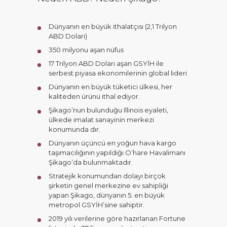
Dünyanın en büyük ithalatçısı (2,1 Trilyon
ABD Doları)
350 milyonu aşan nüfus
17 Trilyon ABD Doları aşan GSYİH ile
serbest piyasa ekonomilerinin global lideri
Dünyanın en büyük tüketici ülkesi, her
kaliteden ürünü ithal ediyor.
Şikago’nun bulunduğu Illinois eyaleti,
ülkede imalat sanayinin merkezi
konumunda dır.
Dünyanın üçüncü en yoğun hava kargo
taşımacılığının yapıldığı O’hare Havalimanı
Şikago’da bulunmaktadır.
Stratejik konumundan dolayı birçok
şirketin genel merkezine ev sahipliği
yapan Şikago, dünyanın 5. en büyük
metropol GSYİH’sine sahiptir.
2019 yılı verilerine göre hazırlanan Fortune