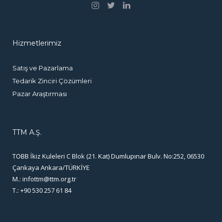
Hizmetlerimiz
Satış ve Pazarlama
Tedarik Zinciri Çözümleri
Pazar Araştırması
TTM A.Ş.
TOBB İkiz Kuleleri C Blok (21. Kat) Dumlupınar Bulv. No:252, 06530
Çankaya Ankara/TÜRKİYE
M.:
infottm@ttm.org.tr
T.: +90 530 257 61 84