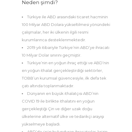
Neden şimdi?
Türkiye ile ABD arasındaki ticaret hacminin
100 Milyar ABD Dolara yükseltilmesi yönündeki
çalışmalar, her iki ülkenin ilgili resmi
kurumlarınca desteklenmektedir.
2019 yılı itibariyle Türkiye’nin ABD’ye ihracatı
10 Milyar Dolar sınırını geçmiştir.
Türkiye’nin en yoğun ihraç ettiği ve ABD’nin
en yoğun ithalat gerçekleştirdiği sektörler,
TOBB’un kurumsal güvencesiyle, ilk defa tek
çatı altında toplanmaktadır.
Dünyanın en büyük ithalatçısı ABD’nin
COVID 19 ile birlikte ithalatını en yoğun
gerçekleştiği Çin ve diğer uzak doğu
ülkelerine alternatif ülke ve tedarikçi arayışı
yükselmeye başladı.
ABD’de ürün bulunduran ihracatçılar, krizin