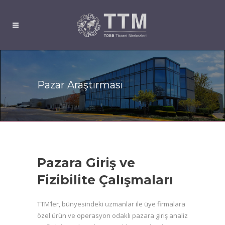
Pazar Araştırması
Pazara Giriş ve
Fizibilite Çalışmaları
TTM’ler, bünyesindeki uzmanlar ile üye firmalara
özel ürün ve operasyon odaklı pazara giriş analiz