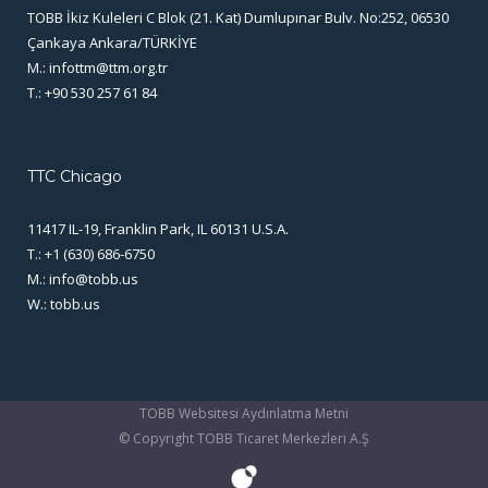
TOBB İkiz Kuleleri C Blok (21. Kat) Dumlupınar Bulv. No:252, 06530
Çankaya Ankara/TÜRKİYE
M.:
infottm@ttm.org.tr
T.: +90 530 257 61 84
TTC Chicago
11417 IL-19, Franklin Park, IL 60131 U.S.A.
T.: +1 (630) 686-6750
M.:
info@tobb.us
W.:
tobb.us
TOBB Websitesi Aydınlatma Metni
© Copyright
TOBB Ticaret Merkezleri A.Ş