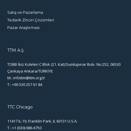
Satış ve Pazarlama
Tedarik Zinciri Çözümleri
Pazar Araştırması
TTM A.Ş.
TOBB İkiz Kuleleri C Blok (21. Kat) Dumlupınar Bulv. No:252, 06530
Çankaya Ankara/TÜRKİYE
M.:
infottm@ttm.org.tr
T.: +90 530 257 61 84
TTC Chicago
11417 IL-19, Franklin Park, IL 60131 U.S.A.
T.: +1 (630) 686-6750